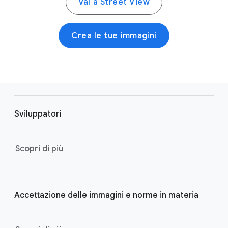
Vai a Street View
Crea le tue immagini
F
o
Sviluppatori
o
t
e
Scopri di più
r
l
i
Accettazione delle immagini e norme in materia
n
k
s