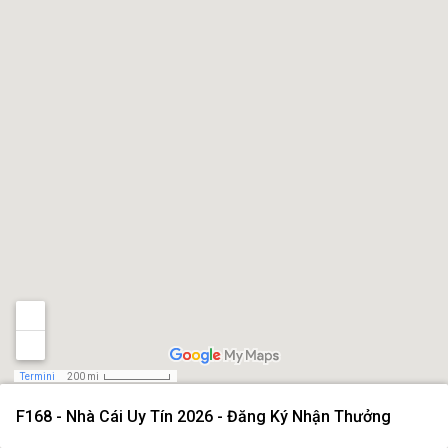
Termini
200 mi
F168 - Nhà Cái Uy Tín 2026 - Đăng Ký Nhận Thưởng