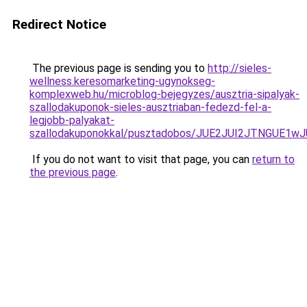
Redirect Notice
The previous page is sending you to
http://sieles-
wellness.keresomarketing-ugynokseg-
komplexweb.hu/microblog-bejegyzes/ausztria-sipalyak-
szallodakuponok-sieles-ausztriaban-fedezd-fel-a-
legjobb-palyakat-
szallodakuponokkal/pusztadobos/JUE2JUI2JTNGUE
If you do not want to visit that page, you can
return to
the previous page
.