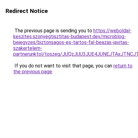
Redirect Notice
The previous page is sending you to
https://weboldal-
keszites.szonyegtisztitas-budapest.dev/microblog-
bejegyzes/biztonsagos-es-tartos-fal-beazas-javitas-
szakertelem-
partnerunktol/toszeg/JUQzJUU3JUE4JUNEJTAxJTN
If you do not want to visit that page, you can
return to
the previous page
.