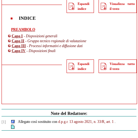
Espandi
Visualizza tutto
indice
il testo
INDICE
PREAMBOLO
Capo I
- Disposizioni generali
Capo II
- Gruppo tecnico regionale di valutazione
Capo III
- Processi informativi e diffusione dati
Capo IV
- Disposizioni finali
Espandi
Visualizza tutto
indice
il testo
Note del Redattore:
Allegato così sostituito con
d.p.g.r. 13 agosto 2021, n. 33/R, art. 1
.
[1]