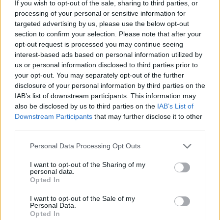
prezzi alle stelle", ma al contempo devono fare i
If you wish to opt-out of the sale, sharing to third parties, or
conti con un'esplosione dei principali materiali
processing of your personal or sensitive information for
targeted advertising by us, please use the below opt-out
strategici che, inevitabilmente, si scontrano con
section to confirm your selection. Please note that after your
il collo di bottiglia della dipendenza dalla
opt-out request is processed you may continue seeing
Russia.
Nickel, litio, cobalto, platino,
interest-based ads based on personal information utilized by
palladio, neon
sono solo alcuni dei materiali, i
us or personal information disclosed to third parties prior to
your opt-out. You may separately opt-out of the further
più importanti,
tra quelli che la Russia influenza
disclosure of your personal information by third parties on the
a livello di mercato e che nessuna sanzione
IAB’s list of downstream participants. This information may
europea può colpire pena la rottura di fragili
also be disclosed by us to third parties on the
IAB’s List of
Downstream Participants
that may further disclose it to other
catene del valore.
third parties.
Personal Data Processing Opt Outs
I want to opt-out of the Sharing of my
personal data.
Opted In
I want to opt-out of the Sale of my
Personal Data.
Opted In