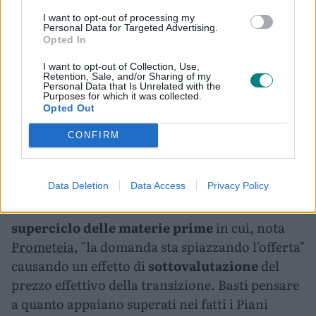
I want to opt-out of processing my
Personal Data for Targeted Advertising.
Opted In
I want to opt-out of Collection, Use,
Retention, Sale, and/or Sharing of my
Personal Data that Is Unrelated with the
Purposes for which it was collected.
Opted Out
C'è poi il tema fondamentale dei costi. In un
CONFIRM
recente report la società di consulenza
strategica Prometeia è partita proprio dal tema
Data Deletion
Data Access
Privacy Policy
di terre rare e altri asset strategici per
sottolineare come stiamo vivendo un
superciclo delle materie prime
in cui, nota
Prometeia,
"la domanda sta spiazzando l'offerta"
causando un effetto di
sottovalutazione
del
prezzo effettivo della transizione. Basti pensare
a quanto appaiano superati nei fatti i Piani