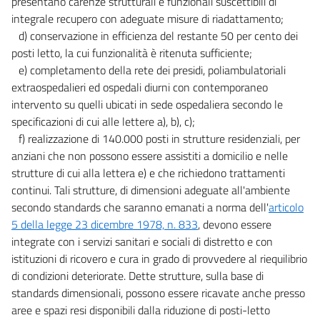
presentano carenze strutturali e funzionali suscettibili di
29
integrale recupero con adeguate misure di riadattamento;
d) conservazione in efficienza del restante 50 per cento dei
30
posti letto, la cui funzionalità è ritenuta sufficiente;
31
e) completamento della rete dei presidi, poliambulatoriali
extraospedalieri ed ospedali diurni con contemporaneo
Allegati
intervento su quelli ubicati in sede ospedaliera secondo le
specificazioni di cui alle lettere a), b), c);
Tabella A
f) realizzazione di 140.000 posti in strutture residenziali, per
Tabella A
anziani che non possono essere assistiti a domicilio e nelle
Tabella B
strutture di cui alla lettera e) e che richiedono trattamenti
Tabella B
continui. Tali strutture, di dimensioni adeguate all'ambiente
secondo standards che saranno emanati a norma dell'
articolo
Tabella C
5 della legge 23 dicembre 1978, n. 833
, devono essere
Tabella C
integrate con i servizi sanitari e sociali di distretto e con
istituzioni di ricovero e cura in grado di provvedere al riequilibrio
Tabella D
di condizioni deteriorate. Dette strutture, sulla base di
Tabella D
standards dimensionali, possono essere ricavate anche presso
aree e spazi resi disponibili dalla riduzione di posti-letto