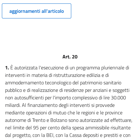
12
aggiornamenti all'articolo
CAPO III
DISPOSIZIONI PER I SETTORI
DEI TRASPORTI E DELLE COMUNICAZIONI
13
14
CAPO IV
Art. 20
Interventi in Campo Economico
1.
È autorizzata l'esecuzione di un programma pluriennale di
15
interventi in materia di ristrutturazione edilizia e di
16
ammodernamento teconologico del patrimonio sanitario
CAPO V
pubblico e di realizzazione di residenze per anziani e soggetti
INTERVENTI IN FAVORE DEL
non autosufficienti per l'importo complessivo di lire 30.000
TERRITORIO, PER CALAMITÀ NATURALI
miliardi. Al finanziamento degli interventi si provvede
E IN MATERIA DI OPERE PUBBLICHE
mediante operazioni di mutuo che le regioni e le province
17
autonome di Trento e Bolzano sono autorizzate ad effettuare,
18
nel limite del 95 per cento della spesa ammissibile risultante
CAPO VI
dal progetto, con la BEI, con la Cassa depositi e prestiti e con
DISPOSIZIONI