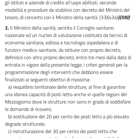
gli istituti e aziende di credito all'uopo abilitati, secondo
IN MATERIA SANITARIA
modalità e procedure da stabilirsi con decreto del Ministro del
19
tesoro, di concerto con il Ministro della sanità. (33)(43a)
((59))
20
2.
Il Ministro della sanità, sentito il Consiglio sanitario
CAPO VII
nazionale ed un nucleo di valutazione costituito da tecnici di
DISPOSIZIONI
economia sanitaria, edilizia e tecnologia ospedaliera e di
IN MATERIA DI OCCUPAZIONE
E PREVIDENZA
funzioni medico-sanitarie, da istituire con proprio decreto,
21
definisce con altro proprio decreto, entro tre mesi dalla data di
22
entrata in vigore della presente legge, i criteri generali per la
programmazione degli interventi che debbono essere
23
finalizzati ai seguenti obiettivi di massima:
CAPO VIII
a) riequilibrio territoriale delle strutture, al fine di garantire
DISPOSIZIONI DIVERSE
una idonea capacità di posti letto anche in quelle regioni del
24
Mezzogiorno dove le strutture non sono in grado di soddisfare
25
le domande di ricovero;
26
b) sostituzione del 20 per cento dei posti letto a più elevato
degrado strutturale;
27
c) ristrutturazione del 30 per cento dei posti letto che
28