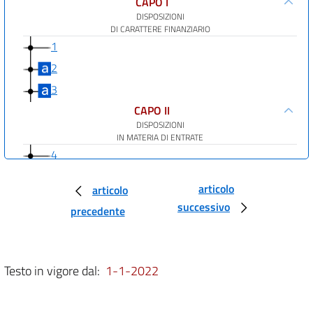
CAPO I
DISPOSIZIONI
DI CARATTERE FINANZIARIO
1
2
3
CAPO II
DISPOSIZIONI
IN MATERIA DI ENTRATE
4
5
articolo
articolo
6
successivo
precedente
7
8
9
Testo in vigore dal:
1-1-2022
10
11