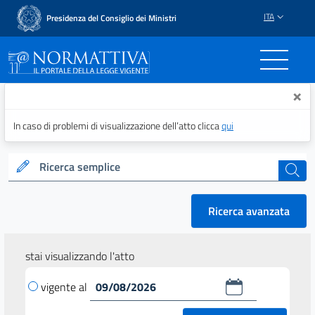
ITA
Presidenza del Consiglio dei Ministri
Normattiva - Il portale del
×
In caso di problemi di visualizzazione dell’atto clicca
qui
Ricerca semplice
cerca
Ricerca avanzata
stai visualizzando l'atto
vigente al