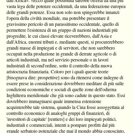
dall'Africa». «Ecco quale possibilità sarebbe offerta da una più
vasta lega delle potenze occidentali, da una federazione europea
delle grandi potenze. Essa non solo non spingerebbe innanzi
l'opera della civiltà mondiale, ma potrebbe presentare il
gravissimo pericolo di un parassitismo occidentale, quello di
permettere l'esistenza di un gruppo di nazioni industriali più
progredite, le cui classi elevate riceverebbero, dall'Asia e
dall'Africa, enormi tributi e, mediante questi, si procurerebbero
grandi masse di impiegati e di servitori, che non sarebbero
occupati nella produzione in grande di derrate agricole o di
articoli industriali, ma nel servizio personale o in lavori
industriali di second'ordine, sotto il controllo della nuova
aristocrazia finanziaria. Coloro per i quali queste teorie
[bisognava dire: prospettive] sono da ritenersi come indegne di
essere prese in considerazione dovrebbero meditare di più sulle
condizioni economiche e sociali di quelle zone dell'odierna
Inghilterra meridionale che già sono cadute in questo stato. Essi
dovrebbero immaginarsi quale immensa estensione
acquisterebbe tale sistema, quando la Cina fosse assoggettata al
controllo economico di analoghi gruppi di finanzieri, di
'investitori di capitale' [rentiers] e dei loro impiegati politici,
industriali e commerciali, intenti a pompare profitti dal più
grande serbatoio potenziale che mai il mondo abbia conosciuto,