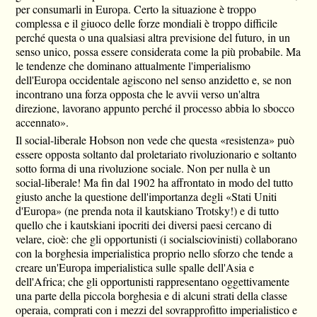
per consumarli in Europa. Certo la situazione è troppo
complessa e il giuoco delle forze mondiali è troppo difficile
perché questa o una qualsiasi altra previsione del futuro, in un
senso unico, possa essere considerata come la più probabile. Ma
le tendenze che dominano attualmente l'imperialismo
dell'Europa occidentale agiscono nel senso anzidetto e, se non
incontrano una forza opposta che le avvii verso un'altra
direzione, lavorano appunto perché il processo abbia lo sbocco
accennato».
Il social-liberale Hobson non vede che questa «resistenza» può
essere opposta soltanto dal proletariato rivoluzionario e soltanto
sotto forma di una rivoluzione sociale. Non per nulla è un
social-liberale! Ma fin dal 1902 ha affrontato in modo del tutto
giusto anche la questione dell'importanza degli «Stati Uniti
d'Europa» (ne prenda nota il kautskiano Trotsky!) e di tutto
quello che i kautskiani ipocriti dei diversi paesi cercano di
velare, cioè: che gli opportunisti (i socialsciovinisti) collaborano
con la borghesia imperialistica proprio nello sforzo che tende a
creare un'Europa imperialistica sulle spalle dell'Asia e
dell'Africa; che gli opportunisti rappresentano oggettivamente
una parte della piccola borghesia e di alcuni strati della classe
operaia, comprati con i mezzi del sovrapprofitto imperialistico e