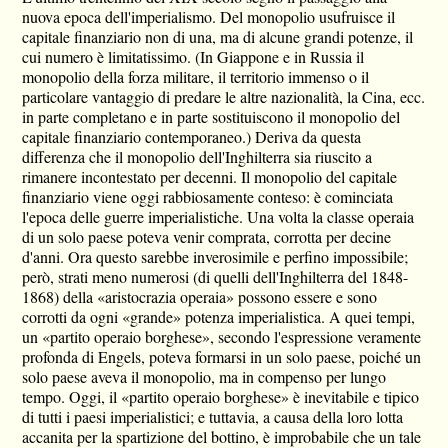
nuova epoca dell'imperialismo. Del monopolio usufruisce il
capitale finanziario non di una, ma di alcune grandi potenze, il
cui numero è limitatissimo. (In Giappone e in Russia il
monopolio della forza militare, il territorio immenso o il
particolare vantaggio di predare le altre nazionalità, la Cina, ecc.
in parte completano e in parte sostituiscono il monopolio del
capitale finanziario contemporaneo.) Deriva da questa
differenza che il monopolio dell'Inghilterra sia riuscito a
rimanere incontestato per decenni. Il monopolio del capitale
finanziario viene oggi rabbiosamente conteso: è cominciata
l'epoca delle guerre imperialistiche. Una volta la classe operaia
di un solo paese poteva venir comprata, corrotta per decine
d'anni. Ora questo sarebbe inverosimile e perfino impossibile;
però, strati meno numerosi (di quelli dell'Inghilterra del 1848-
1868) della «aristocrazia operaia» possono essere e sono
corrotti da ogni «grande» potenza imperialistica. A quei tempi,
un «partito operaio borghese», secondo l'espressione veramente
profonda di Engels, poteva formarsi in un solo paese, poiché un
solo paese aveva il monopolio, ma in compenso per lungo
tempo. Oggi, il «partito operaio borghese» è inevitabile e tipico
di tutti i paesi imperialistici; e tuttavia, a causa della loro lotta
accanita per la spartizione del bottino, è improbabile che un tale