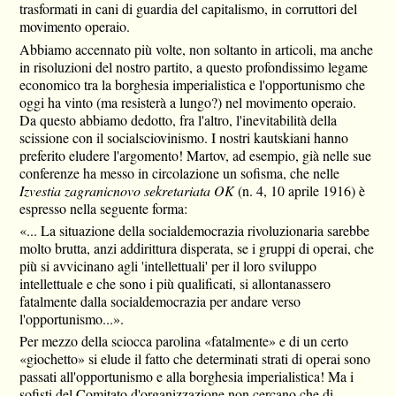
trasformati in cani di guardia del capitalismo, in corruttori del
movimento operaio.
Abbiamo accennato più volte, non soltanto in articoli, ma anche
in risoluzioni del nostro partito, a questo profondissimo legame
economico tra la borghesia imperialistica e l'opportunismo che
oggi ha vinto (ma resisterà a lungo?) nel movimento operaio.
Da questo abbiamo dedotto, fra l'altro, l'inevitabilità della
scissione con il socialsciovinismo. I nostri kautskiani hanno
preferito eludere l'argomento! Martov, ad esempio, già nelle sue
conferenze ha messo in circolazione un sofisma, che nelle
Izvestia zagranicnovo sekretariata OK
(n. 4, 10 aprile 1916) è
espresso nella seguente forma:
«... La situazione della socialdemocrazia rivoluzionaria sarebbe
molto brutta, anzi addirittura disperata, se i gruppi di operai, che
più si avvicinano agli 'intellettuali' per il loro sviluppo
intellettuale e che sono i più qualificati, si allontanassero
fatalmente dalla socialdemocrazia per andare verso
l'opportunismo...».
Per mezzo della sciocca parolina «fatalmente» e di un certo
«giochetto» si elude il fatto che determinati strati di operai sono
passati all'opportunismo e alla borghesia imperialistica! Ma i
sofisti del Comitato d'organizzazione non cercano che di