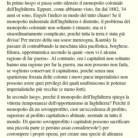
In primo luogo si passa sotto silenzio il monopolio coloniale
dell'Inghilterra. Eppure, come abbiamo visto, fin dal 1882, 34
anni or sono, Engels l'indicò in modo del tutto chiaro! Se il
monopolio industriale dell'Inghilterra è distrutto, il problema del
monopolio coloniale non soltanto è rimasto, ma si è
straordinariamente complicato, poiché tutta la terra è stata già
divisa! Per mezzo della sua soave menzogna, Kautsky fa
passare di contrabbando la meschina idea pacifistica, borghese,
filistea, opportunistica secondo la quale «non vi è alcuna
ragione di far guerra». Al contrario, ora i capitalisti non soltanto
hanno una ragione per far la guerra, ma non possono non farla,
se vogliono conservare il capitalismo, poiché senza una
spartizione forzata delle colonie i nuovi paesi imperialistici non
possono avere quei privilegi dei quali usufruiscono le potenze
imperialistiche più vecchie (e meno forti).
In secondo luogo, perché il monopolio dell'Inghilterra spiega la
vittoria (temporanea) dell'opportunismo in Inghilterra? Perché il
monopolio dà un sovrapprofitto, cioè un'eccedenza di profitto,
superiore al profitto capitalistico abituale, normale in tutto il
mondo. Di questo sovrapprofitto i capitalisti possono sacrificare
una piccola parte (e persino assai considerevole!) per
corrompere i propri operai, per creare una specie di alleanza