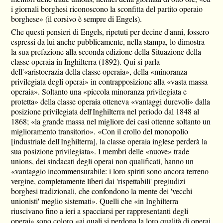
i giornali borghesi riconoscono la sconfitta del partito operaio
borghese» (il corsivo è sempre di Engels).
Che questi pensieri di Engels, ripetuti per decine d'anni, fossero
espressi da lui anche pubblicamente, nella stampa, lo dimostra
la sua prefazione alla seconda edizione della Situazione della
classe operaia in Inghilterra (1892). Qui si parla
dell'«aristocrazia della classe operaia», della «minoranza
privilegiata degli operai» in contrapposizione alla «vasta massa
operaia». Soltanto una «piccola minoranza privilegiata e
protetta» della classe operaia otteneva «vantaggi durevoli» dalla
posizione privilegiata dell'Inghilterra nel periodo dal 1848 al
1868; «la grande massa nel migliore dei casi ottenne soltanto un
miglioramento transitorio». «Con il crollo del monopolio
[industriale dell'Inghilterra], la classe operaia inglese perderà la
sua posizione privilegiata». I membri delle «nuove» trade
unions, dei sindacati degli operai non qualificati, hanno un
«vantaggio incommensurabile: i loro spiriti sono ancora terreno
vergine, completamente liberi dai 'rispettabili' pregiudizi
borghesi tradizionali, che confondono la mente dei 'vecchi
unionisti' meglio sistemati». Quelli che «in Inghilterra
riuscivano fino a ieri a spacciarsi per rappresentanti degli
operai» sono coloro «ai quali si perdona la loro qualità di operai