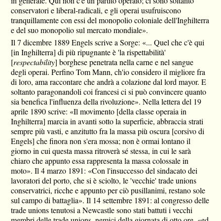
in generale. Qui non c'è un partito operaio; ci sono soltanto
conservatori e liberal-radicali, e gli operai usufruiscono
tranquillamente con essi del monopolio coloniale dell'Inghilterra
e del suo monopolio sul mercato mondiale».
Il 7 dicembre 1889 Engels scrive a Sorge: «... Quel che c'è qui
[in Inghilterra] di più ripugnante è 'la rispettabilità'
[
respectability
] borghese penetrata nella carne e nel sangue
degli operai. Perfino Tom Mann, ch'io considero il migliore fra
di loro, ama raccontare che andrà a colazione dal lord mayor. E
soltanto paragonandoli coi francesi ci si può convincere quanto
sia benefica l'influenza della rivoluzione». Nella lettera del 19
aprile 1890 scrive: «Il movimento [della classe operaia in
Inghilterra] marcia in avanti sotto la superficie, abbraccia strati
sempre più vasti, e anzitutto fra la massa più oscura [corsivo di
Engels] che finora non s'era mossa; non è ormai lontano il
giorno in cui questa massa ritroverà sé stessa, in cui le sarà
chiaro che appunto essa rappresenta la massa colossale in
moto». Il 4 marzo 1891: «Con l'insuccesso del sindacato dei
lavoratori del porto, che si è sciolto, le 'vecchie' trade unions
conservatrici, ricche e appunto per ciò pusillanimi, restano sole
sul campo di battaglia». Il 14 settembre 1891: al congresso delle
trade unions tenutosi a Newcastle sono stati battuti i vecchi
membri delle trade unions, nemici della giornata di otto ore, «ed