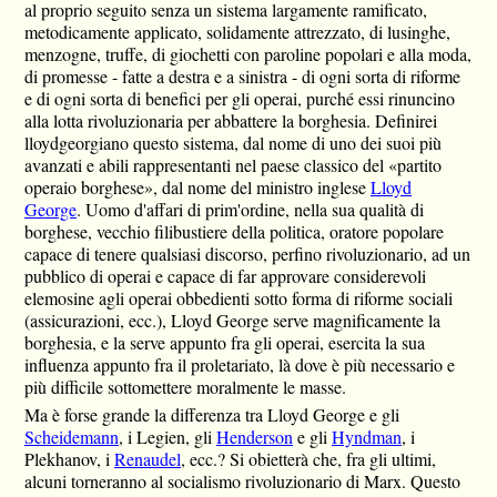
al proprio seguito senza un sistema largamente ramificato,
metodicamente applicato, solidamente attrezzato, di lusinghe,
menzogne, truffe, di giochetti con paroline popolari e alla moda,
di promesse - fatte a destra e a sinistra - di ogni sorta di riforme
e di ogni sorta di benefici per gli operai, purché essi rinuncino
alla lotta rivoluzionaria per abbattere la borghesia. Definirei
lloydgeorgiano questo sistema, dal nome di uno dei suoi più
avanzati e abili rappresentanti nel paese classico del «partito
operaio borghese», dal nome del ministro inglese
Lloyd
George
. Uomo d'affari di prim'ordine, nella sua qualità di
borghese, vecchio filibustiere della politica, oratore popolare
capace di tenere qualsiasi discorso, perfino rivoluzionario, ad un
pubblico di operai e capace di far approvare considerevoli
elemosine agli operai obbedienti sotto forma di riforme sociali
(assicurazioni, ecc.), Lloyd George serve magnificamente la
borghesia, e la serve appunto fra gli operai, esercita la sua
influenza appunto fra il proletariato, là dove è più necessario e
più difficile sottomettere moralmente le masse.
Ma è forse grande la differenza tra Lloyd George e gli
Scheidemann
, i Legien, gli
Henderson
e gli
Hyndman
, i
Plekhanov, i
Renaudel
, ecc.? Si obietterà che, fra gli ultimi,
alcuni torneranno al socialismo rivoluzionario di Marx. Questo