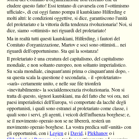
eludere questo fatto! Essi tentano di cavarsela con l'«ottimismo
ufficiale», di cui oggi fanno pompa il kautskiano Hilferding e
molti altri: le condizioni oggettive, si dice, garantiscono l'unità
del proletariato e la vittoria della tendenza rivoluzionaria! Noi, si
dice, siamo «ottimisti» nei riguardi del proletariato!
Ma in realtà tutti questi kautskiani, Hilferding, i fautori del
Comitato d'organizzazione, Martov e soci sono ottimisti... nei
riguardi dell'opportunismo. Sta qui la sostanza!
Il proletariato è una creatura del capitalismo, del capitalismo
mondiale, e non soltanto europeo, non soltanto imperialistico.
Su scala mondiale, cinquant'anni prima o cinquant'anni dopo, -
su questa scala la questione è secondaria, - il «proletariato»
«sarà» certamente unito, e nelle sue file trionferà
«inevitabilmente» la socialdemocrazia rivoluzionaria. Non si
tratta di questo, signori kautskiani, ma del fatto che voi ora, nei
paesi imperialistici dell'Europa, vi comportate da lacchè degli
opportunisti, i quali sono estranei al proletariato come classe, i
quali sono i servi, gli agenti, i veicoli dell'influenza borghese; e,
se il movimento operaio non se ne libererà, resterà un
movimento operaio borghese. La vostra predica sull'«unità» con
gli opportunisti, con i
Legien
e i
David
, i
Plekhanov
o i