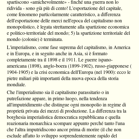
spartiscono «amichevolmente» - finché una guerra non lo
ridivida - sono già più di cento! L'esportazione del capitale,
come fenomeno particolarmente caratteristico, a differenza
dell'esportazione delle merci nell'epoca del capitalismo non
monopolistico, è legata strettamente alla spartizione economica
e politico-territoriale del mondo; 5) la spartizione territoriale del
mondo (colonie) è terminata.
L'imperialismo, come fase suprema del capitalismo, in America
e in Europa, e in seguito anche in Asia, si è formato
completamente tra il 1898 e il 1911. Le guerre ispano-
americana (1898), anglo-boera (1899-1902), russo-giapponese (
1904-1905) e la crisi economica dell'Europa (nel 1900): ecco le
pietre miliari più importanti della nuova epoca della storia
mondiale.
Che l'imperialismo sia il capitalismo parassitario o in
putrefazione appare, in primo luogo, nella tendenza
all'imputridimento che distingue ogni monopolio in regime di
proprietà privata dei mezzi di produzione. La differenza tra la
borghesia imperialistica democratica repubblicana e quella
reazionaria monarchica scompare appunto perché tanto l'una
che l'altra imputridiscono ancor prima di morire (il che non
esclude affatto lo sviluppo sorprendentemente rapido del