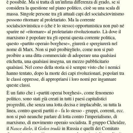
è possibile. Ma si tratta di un'infima differenza di grado, se si
considera la questione sul piano politico, cioè su una scala di
massa. Singole persone tra gli attuali capi del socialsciovinismo
possono ritornare al proletariato. Ma la corrente
socialsciovinistica o (che è lo stesso) opportunistica non può né
sparire né «ritornare» al proletariato rivoluzionario. Là dove il
marxismo è popolare tra gli operai questa corrente politica,
questo «partito operaio borghese», giurerà e spergiurerà nel
nome di Marx. Non si può proibirglielo, come non si può
proibire a una ditta commerciale di adoperare una qualsiasi
etichetta, una qualsiasi insegna, un mezzo pubblicitario
qualsiasi. Nel corso della storia si è sempre visto che i nemici
hanno tentato, dopo la morte dei capi rivoluzionari, popolari tra
le classi oppresse, di appropriarsi i loro nomi per ingannare
queste classi.
È un fatto che i «partiti operai borghesi», come fenomeno
politico, sono stati già creati in tutti i paesi capitalistici
progrediti, che senza una lotta decisa e implacabile, su tutta la
linea, contro questi partiti o - fa lo stesso - gruppi, correnti, ecc.
non si può neanche parlare di lotta contro l'imperialismo, di
marxismo, di movimento operaio socialista. Il gruppo Ckheidze,
il
Nasce dielo
, il
Golos trudà
in Russia e quelli dei Comitato