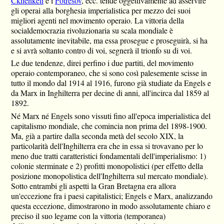
Ckhenkeli
e i
Potresov
, ecc. tende oggettivamente ad asservire
gli operai alla borghesia imperialistica per mezzo dei suoi
migliori agenti nel movimento operaio. La vittoria della
socialdemocrazia rivoluzionaria su scala mondiale è
assolutamente inevitabile, ma essa prosegue e proseguirà, si ha
e si avrà soltanto contro di voi, segnerà il trionfo su di voi.
Le due tendenze, direi perfino i due partiti, del movimento
operaio contemporaneo, che si sono così palesemente scisse in
tutto il mondo dal 1914 al 1916, furono già studiate da Engels e
da Marx in Inghilterra per decine di anni, all'incirca dal 1859 al
1892.
Né Marx né Engels sono vissuti fino all'epoca imperialistica del
capitalismo mondiale, che comincia non prima del 1898-1900.
Ma, già a partire dalla seconda metà del secolo XIX, la
particolarità dell'Inghilterra era che in essa si trovavano per lo
meno due tratti caratteristici fondamentali dell'imperialismo: 1)
colonie sterminate e 2) profitti monopolistici (per effetto della
posizione monopolistica dell'Inghilterra sul mercato mondiale).
Sotto entrambi gli aspetti la Gran Bretagna era allora
un'eccezione fra i paesi capitalistici; Engels e Marx, analizzando
questa eccezione, dimostrarono in modo assolutamente chiaro e
preciso il suo legame con la vittoria (temporanea)