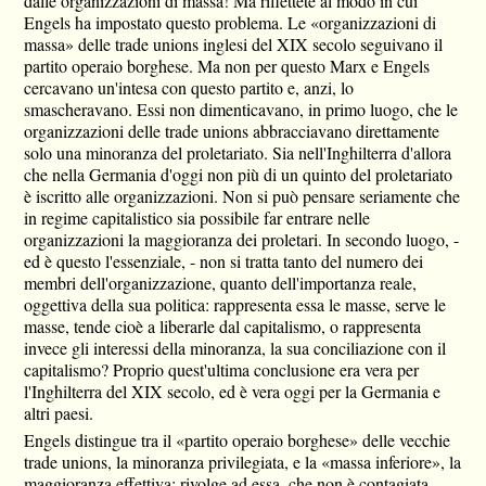
dalle organizzazioni di massa! Ma riflettete al modo in cui
Engels ha impostato questo problema. Le «organizzazioni di
massa» delle trade unions inglesi del XIX secolo seguivano il
partito operaio borghese. Ma non per questo Marx e Engels
cercavano un'intesa con questo partito e, anzi, lo
smascheravano. Essi non dimenticavano, in primo luogo, che le
organizzazioni delle trade unions abbracciavano direttamente
solo una minoranza del proletariato. Sia nell'Inghilterra d'allora
che nella Germania d'oggi non più di un quinto del proletariato
è iscritto alle organizzazioni. Non si può pensare seriamente che
in regime capitalistico sia possibile far entrare nelle
organizzazioni la maggioranza dei proletari. In secondo luogo, -
ed è questo l'essenziale, - non si tratta tanto del numero dei
membri dell'organizzazione, quanto dell'importanza reale,
oggettiva della sua politica: rappresenta essa le masse, serve le
masse, tende cioè a liberarle dal capitalismo, o rappresenta
invece gli interessi della minoranza, la sua conciliazione con il
capitalismo? Proprio quest'ultima conclusione era vera per
l'Inghilterra del XIX secolo, ed è vera oggi per la Germania e
altri paesi.
Engels distingue tra il «partito operaio borghese» delle vecchie
trade unions, la minoranza privilegiata, e la «massa inferiore», la
maggioranza effettiva; rivolge ad essa, che non è contagiata