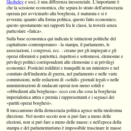
Skobelev
e soci, è una differenza inessenziale. L'importante è
che la scissione economica, che separa lo strato dell'aristocrazia
operaia per avvicinarlo alla borghesia, è maturata e si è
avverata; quanto alla forma politica, questo fatto economico,
questo spostamento nei rapporti fra le classi, la troverà senza
particolare «fatica».
Sulla base economica qui indicata le istituzioni politiche del
capitalismo contemporaneo - la stampa, il parlamento, le
associazioni, i congressi, ecc. - creano per gli impiegati e gli
operai riformisti e patriottici, rispettosi e sottomessi, elemosine e
privilegi politici corrispondenti alle elemosine e ai privilegi
economici. Posticini redditizi e tranquilli in un ministero e nel
comitato dell'industria di guerra, nel parlamento e nelle varie
commissioni, nelle redazioni di «solidi» giornali legali o nelle
amministrazioni di sindacati operai non meno solidi e
«obbedienti alla borghesia»: ecco con che cosa la borghesia
imperialistica attira e premia i rappresentanti e i seguaci dei
«partiti operai borghesi».
Il meccanismo della democrazia politica agisce nella medesima
direzione. Nel nostro secolo non si può fare a meno delle
elezioni, non si può fare a meno delle masse; e nell'epoca della
stampa e del parlamentarismo è impossibile trascinare le masse