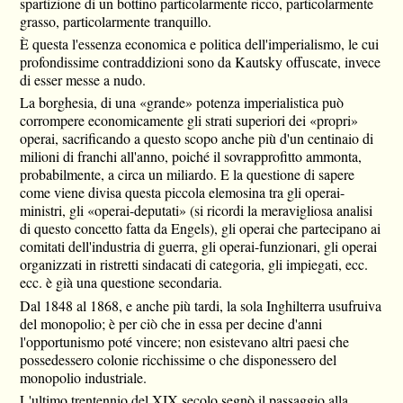
spartizione di un bottino particolarmente ricco, particolarmente
grasso, particolarmente tranquillo.
È questa l'essenza economica e politica dell'imperialismo, le cui
profondissime contraddizioni sono da Kautsky offuscate, invece
di esser messe a nudo.
La borghesia, di una «grande» potenza imperialistica può
corrompere economicamente gli strati superiori dei «propri»
operai, sacrificando a questo scopo anche più d'un centinaio di
milioni di franchi all'anno, poiché il sovrapprofitto ammonta,
probabilmente, a circa un miliardo. E la questione di sapere
come viene divisa questa piccola elemosina tra gli operai-
ministri, gli «operai-deputati» (si ricordi la meravigliosa analisi
di questo concetto fatta da Engels), gli operai che partecipano ai
comitati dell'industria di guerra, gli operai-funzionari, gli operai
organizzati in ristretti sindacati di categoria, gli impiegati, ecc.
ecc. è già una questione secondaria.
Dal 1848 al 1868, e anche più tardi, la sola Inghilterra usufruiva
del monopolio; è per ciò che in essa per decine d'anni
l'opportunismo poté vincere; non esistevano altri paesi che
possedessero colonie ricchissime o che disponessero del
monopolio industriale.
L'ultimo trentennio del XIX secolo segnò il passaggio alla