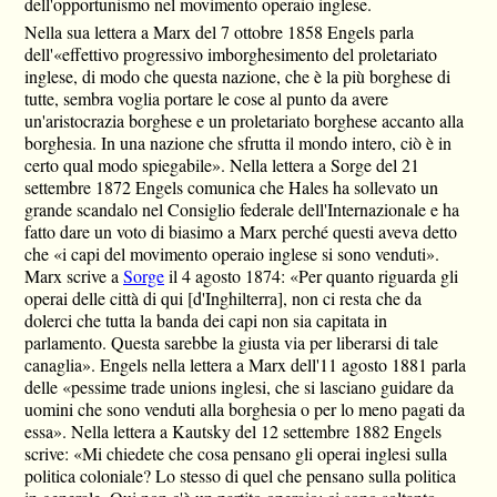
dell'opportunismo nel movimento operaio inglese.
Nella sua lettera a Marx del 7 ottobre 1858 Engels parla
dell'«effettivo progressivo imborghesimento del proletariato
inglese, di modo che questa nazione, che è la più borghese di
tutte, sembra voglia portare le cose al punto da avere
un'aristocrazia borghese e un proletariato borghese accanto alla
borghesia. In una nazione che sfrutta il mondo intero, ciò è in
certo qual modo spiegabile». Nella lettera a Sorge del 21
settembre 1872 Engels comunica che Hales ha sollevato un
grande scandalo nel Consiglio federale dell'Internazionale e ha
fatto dare un voto di biasimo a Marx perché questi aveva detto
che «i capi del movimento operaio inglese si sono venduti».
Marx scrive a
Sorge
il 4 agosto 1874: «Per quanto riguarda gli
operai delle città di qui [d'Inghilterra], non ci resta che da
dolerci che tutta la banda dei capi non sia capitata in
parlamento. Questa sarebbe la giusta via per liberarsi di tale
canaglia». Engels nella lettera a Marx dell'11 agosto 1881 parla
delle «pessime trade unions inglesi, che si lasciano guidare da
uomini che sono venduti alla borghesia o per lo meno pagati da
essa». Nella lettera a Kautsky del 12 settembre 1882 Engels
scrive: «Mi chiedete che cosa pensano gli operai inglesi sulla
politica coloniale? Lo stesso di quel che pensano sulla politica