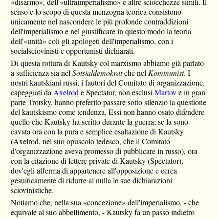
«disarmo», dell'«ultraimperialismo» e altre sciocchezze simili. Il
senso e lo scopo di questa menzogna teorica consistono
unicamente nel nascondere le più profonde contraddizioni
dell'imperialismo e nel giustificare in questo modo la teoria
dell'«unità» coli gli apologeti dell'imperialismo, con i
socialsciovinisti e opportunisti dichiarati.
Di questa rottura di Kautsky col marxismo abbiamo già parlato
a sufficienza sia nel
Sotsialdemokrat
che nel
Kommunist
. I
nostri kautskiani russi, i fautori del Comitato di organizzazione,
capeggiati da
Axelrod
e Spectator, non esclusi
Martov
e in gran
parte Trotsky, hanno preferito passare sotto silenzio la questione
del kautskismo come tendenza. Essi non hanno osato difendere
quello che Kautsky ha scritto durante la guerra; se la sono
cavata ora con la pura e semplice esaltazione di Kautsky
(Axelrod, nel suo opuscolo tedesco, che il Comitato
d'organizzazione aveva promesso di pubblicare in russo), ora
con la citazione di lettere private di Kautsky (Spectator),
dov'egli afferma di appartenere all'opposizione e cerca
gesuiticamente di ridurre al nulla le sue dichiarazioni
sciovinistiche.
Notiamo che, nella sua «concezione» dell'imperialismo, - che
equivale al suo abbellimento, - Kautsky fa un passo indietro