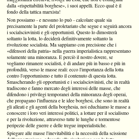
dalla «rispettabilità borghese», i suoi appelli. Ecco qual è il
fondo della tattica marxista!
Non possiamo - e nessuno lo può - calcolare quale sia
precisamente la parte del proletariato che segue e seguirà ancora
i socialsciovinisti e gli opportunisti. Questo lo dimostrerà
soltanto la lotta, lo deciderà definitivamente soltanto la
rivoluzione socialista. Ma sappiamo con precisione che i
«difensori della patria» nella guerra imperialistica rappresentano
solamente una minoranza. E perciò il nostro dovere, se
vogliamo rimanere socialisti, è di andare più in basso e più in
profondità, verso le masse reali: ecco l'importanza della lotta
contro l'opportunismo e tutto il contenuto di questa lotta.
Smascherando gli opportunisti e i socialsciovinisti, che in realtà
tradiscono e fanno mercato degli interessi delle masse, che
difendono i privilegi temporanei della minoranza degli operai,
che propagano l'influenza e le idee borghesi, che sono in realtà
gli alleati e gli agenti della borghesia, noi educhiamo le masse a
conoscere i loro veri interessi politici, a lottare per il socialismo
e per la rivoluzione, attraverso tutte le lunghe e tormentose
peripezie delle guerre e delle tregue imperialistiche.
Spiegare alle masse l'inevitabilità e la necessità della scissione