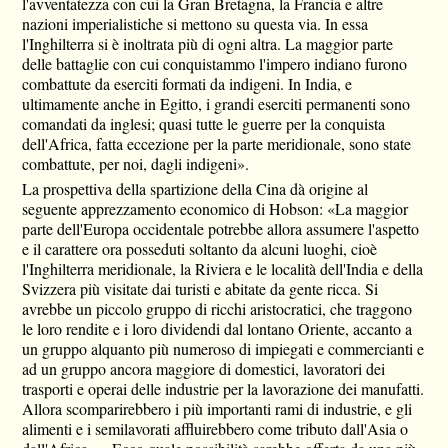
l'avventatezza con cui la Gran Bretagna, la Francia e altre
nazioni imperialistiche si mettono su questa via. In essa
l'Inghilterra si è inoltrata più di ogni altra. La maggior parte
delle battaglie con cui conquistammo l'impero indiano furono
combattute da eserciti formati da indigeni. In India, e
ultimamente anche in Egitto, i grandi eserciti permanenti sono
comandati da inglesi; quasi tutte le guerre per la conquista
dell'Africa, fatta eccezione per la parte meridionale, sono state
combattute, per noi, dagli indigeni».
La prospettiva della spartizione della Cina dà origine al
seguente apprezzamento economico di Hobson: «La maggior
parte dell'Europa occidentale potrebbe allora assumere l'aspetto
e il carattere ora posseduti soltanto da alcuni luoghi, cioè
l'Inghilterra meridionale, la Riviera e le località dell'India e della
Svizzera più visitate dai turisti e abitate da gente ricca. Si
avrebbe un piccolo gruppo di ricchi aristocratici, che traggono
le loro rendite e i loro dividendi dal lontano Oriente, accanto a
un gruppo alquanto più numeroso di impiegati e commercianti e
ad un gruppo ancora maggiore di domestici, lavoratori dei
trasporti e operai delle industrie per la lavorazione dei manufatti.
Allora scomparirebbero i più importanti rami di industrie, e gli
alimenti e i semilavorati affluirebbero come tributo dall'Asia o