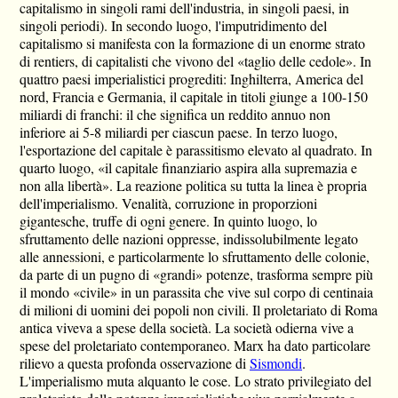
capitalismo in singoli rami dell'industria, in singoli paesi, in
singoli periodi). In secondo luogo, l'imputridimento del
capitalismo si manifesta con la formazione di un enorme strato
di rentiers, di capitalisti che vivono del «taglio delle cedole». In
quattro paesi imperialistici progrediti: Inghilterra, America del
nord, Francia e Germania, il capitale in titoli giunge a 100-150
miliardi di franchi: il che significa un reddito annuo non
inferiore ai 5-8 miliardi per ciascun paese. In terzo luogo,
l'esportazione del capitale è parassitismo elevato al quadrato. In
quarto luogo, «il capitale finanziario aspira alla supremazia e
non alla libertà». La reazione politica su tutta la linea è propria
dell'imperialismo. Venalità, corruzione in proporzioni
gigantesche, truffe di ogni genere. In quinto luogo, lo
sfruttamento delle nazioni oppresse, indissolubilmente legato
alle annessioni, e particolarmente lo sfruttamento delle colonie,
da parte di un pugno di «grandi» potenze, trasforma sempre più
il mondo «civile» in un parassita che vive sul corpo di centinaia
di milioni di uomini dei popoli non civili. Il proletariato di Roma
antica viveva a spese della società. La società odierna vive a
spese del proletariato contemporaneo. Marx ha dato particolare
rilievo a questa profonda osservazione di
Sismondi
.
L'imperialismo muta alquanto le cose. Lo strato privilegiato del