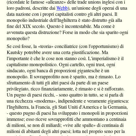
(ricordate le famose «alleanze» delle trade unions inglesi con i
loro padroni, descritte dai
Webb
), un'unione degli operai di una
data nazione con i propri capitalisti contro gli altri paesi. Il
monopolio industriale dell'Inghilterra è stato distrutto già alla
fine del XIX secolo. Questo è incontestabile. Ma come è
avvenuta questa distruzione? Forse in modo che sia sparito ogni
monopolio?
Se così fosse, la «teoria» conciliatrice (con l'opportunismo) di
Kautsky potrebbe avere una certa giustificazione. Ma
l'importante è che le cose non stanno così. L'imperialismo è il
capitalismo monopolistico. Ogni cartello, ogni trust, ogni
sindacato, ogni banca di proporzioni gigantesche è un
monopolio. Il sovrapprofitto non è sparito, ma è rimasto. Lo
sfruttamento di tutti gli altri paesi da parte di un paese
privilegiato, ricco finanziariamente, è rimasto e si è rafforzato.
Un pugno di paesi ricchi, - sono quattro in tutto, se si parla di
una ricchezza «moderna», indipendente e veramente gigantesca:
l'Inghilterra, la Francia, gli Stati Uniti d'America e la Germania,
- questo pugno di paesi ha sviluppato i monopoli in proporzioni
immense; esso riceve sovrapprofitti che ammontano a centinaia
di milioni, se non di miliardi; «vive alle spalle» di centinaia di
milioni di abitanti degli altri paesi; lotta nel proprio seno per la