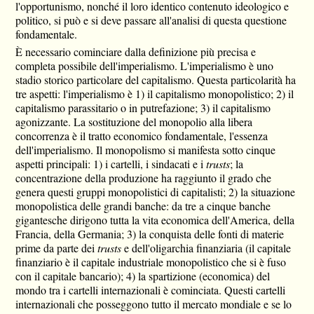
l'opportunismo, nonché il loro identico contenuto ideologico e
politico, si può e si deve passare all'analisi di questa questione
fondamentale.
È necessario cominciare dalla definizione più precisa e
completa possibile dell'imperialismo. L'imperialismo è uno
stadio storico particolare del capitalismo. Questa particolarità ha
tre aspetti: l'imperialismo è 1) il capitalismo monopolistico; 2) il
capitalismo parassitario o in putrefazione; 3) il capitalismo
agonizzante. La sostituzione del monopolio alla libera
concorrenza è il tratto economico fondamentale, l'essenza
dell'imperialismo. Il monopolismo si manifesta sotto cinque
aspetti principali: 1) i cartelli, i sindacati e i
trusts
; la
concentrazione della produzione ha raggiunto il grado che
genera questi gruppi monopolistici di capitalisti; 2) la situazione
monopolistica delle grandi banche: da tre a cinque banche
gigantesche dirigono tutta la vita economica dell'America, della
Francia, della Germania; 3) la conquista delle fonti di materie
prime da parte dei
trusts
e dell'oligarchia finanziaria (il capitale
finanziario è il capitale industriale monopolistico che si è fuso
con il capitale bancario); 4) la spartizione (economica) del
mondo tra i cartelli internazionali è cominciata. Questi cartelli
internazionali che posseggono tutto il mercato mondiale e se lo