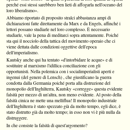
perché essi stessi sarebbero ben lieti di affogarla nell'oceano del
loro liberalismo».
Abbiamo riportato di proposito stralci abbastanza ampi di
dichiarazioni fatte direttamente da Marx e da Engels, affinché i
lettori possano studiarle nel loro complesso. È necessario
studiarle, vale la pena di meditarci sopra attentamente. Poiché
sta qui il nocciolo della tattica del movimento operaio che ci
viene dettata dalle condizioni oggettive dell'epoca
dell'imperialismo.
Kautsky anche qui ha tentato «d'intorbidare le acque» e di
sostituire al marxismo l'idillica conciliazione con gli
opportunisti. Nella polemica con i socialimperialisti aperti e
ingenui (del genere di Lensch) , che giustificano la guerra
condotta dalla Germania poiché porta alla distruzione del
monopolio dell'Inghilterra, Kautsky «corregge» questa evidente
falsità per mezzo di un'altra, non meno evidente. Al posto della
falsità cinica ne mette una melliflua! Il monopolio industriale
dell'Inghilterra è stato spezzato già da molto tempo, egli dice, è
stato distrutto già da molto tempo; in esso non vi è più nulla da
distruggere.
In che consiste la falsità di quest'argomento?