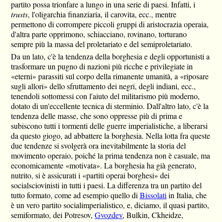
partito possa trionfare a lungo in una serie di paesi. Infatti, i
trusts
, l'oligarchia finanziaria, il carovita, ecc., mentre
permettono di corrompere piccoli gruppi di aristocrazia operaia,
d'altra parte opprimono, schiacciano, rovinano, torturano
sempre più la massa del proletariato e del semiproletariato.
Da un lato, c'è la tendenza della borghesia e degli opportunisti a
trasformare un pugno di nazioni più ricche e privilegiate in
«eterni» parassiti sul corpo della rimanente umanità, a «riposare
sugli allori» dello sfruttamento dei negri, degli indiani, ecc.,
tenendoli sottomessi con l'aiuto del militarismo più moderno,
dotato di un'eccellente tecnica di sterminio. Dall'altro lato, c'è la
tendenza delle masse, che sono oppresse più di prima e
subiscono tutti i tormenti delle guerre imperialistiche, a liberarsi
da questo giogo, ad abbattere la borghesia. Nella lotta fra queste
due tendenze si svolgerà ora inevitabilmente la storia del
movimento operaio, poiché la prima tendenza non è casuale, ma
economicamente «motivata». La borghesia ha già generato,
nutrito, si è assicurati i «partiti operai borghesi» dei
socialsciovinisti in tutti i paesi. La differenza tra un partito del
tutto formato, come ad esempio quello di
Bissolati
in Italia, che
è un vero partito socialimperialistico, e, diciamo, il quasi partito,
semiformato, dei Potresov,
Gvozdev
, Bulkin, Ckheidze,