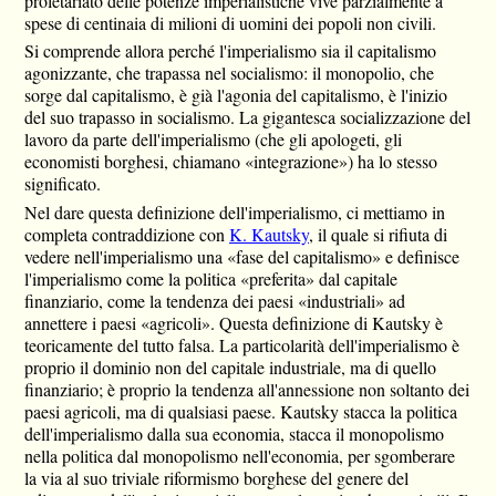
proletariato delle potenze imperialistiche vive parzialmente a
spese di centinaia di milioni di uomini dei popoli non civili.
Si comprende allora perché l'imperialismo sia il capitalismo
agonizzante, che trapassa nel socialismo: il monopolio, che
sorge dal capitalismo, è già l'agonia del capitalismo, è l'inizio
del suo trapasso in socialismo. La gigantesca socializzazione del
lavoro da parte dell'imperialismo (che gli apologeti, gli
economisti borghesi, chiamano «integrazione») ha lo stesso
significato.
Nel dare questa definizione dell'imperialismo, ci mettiamo in
completa contraddizione con
K. Kautsky
, il quale si rifiuta di
vedere nell'imperialismo una «fase del capitalismo» e definisce
l'imperialismo come la politica «preferita» dal capitale
finanziario, come la tendenza dei paesi «industriali» ad
annettere i paesi «agricoli». Questa definizione di Kautsky è
teoricamente del tutto falsa. La particolarità dell'imperialismo è
proprio il dominio non del capitale industriale, ma di quello
finanziario; è proprio la tendenza all'annessione non soltanto dei
paesi agricoli, ma di qualsiasi paese. Kautsky stacca la politica
dell'imperialismo dalla sua economia, stacca il monopolismo
nella politica dal monopolismo nell'economia, per sgomberare
la via al suo triviale riformismo borghese del genere del