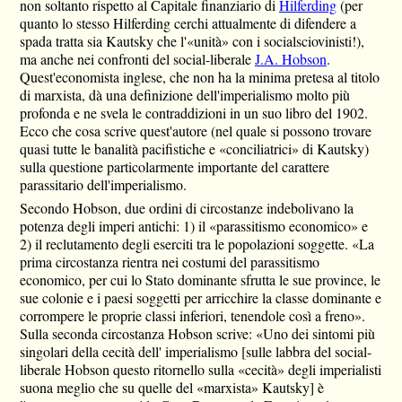
non soltanto rispetto al Capitale finanziario di
Hilferding
(per
quanto lo stesso Hilferding cerchi attualmente di difendere a
spada tratta sia Kautsky che l'«unità» con i socialsciovinisti!),
ma anche nei confronti del social-liberale
J.A. Hobson
.
Quest'economista inglese, che non ha la minima pretesa al titolo
di marxista, dà una definizione dell'imperialismo molto più
profonda e ne svela le contraddizioni in un suo libro del 1902.
Ecco che cosa scrive quest'autore (nel quale si possono trovare
quasi tutte le banalità pacifistiche e «conciliatrici» di Kautsky)
sulla questione particolarmente importante del carattere
parassitario dell'imperialismo.
Secondo Hobson, due ordini di circostanze indebolivano la
potenza degli imperi antichi: 1) il «parassitismo economico» e
2) il reclutamento degli eserciti tra le popolazioni soggette. «La
prima circostanza rientra nei costumi del parassitismo
economico, per cui lo Stato dominante sfrutta le sue province, le
sue colonie e i paesi soggetti per arricchire la classe dominante e
corrompere le proprie classi inferiori, tenendole così a freno».
Sulla seconda circostanza Hobson scrive: «Uno dei sintomi più
singolari della cecità dell' imperialismo [sulle labbra del social-
liberale Hobson questo ritornello sulla «cecità» degli imperialisti
suona meglio che su quelle del «marxista» Kautsky] è