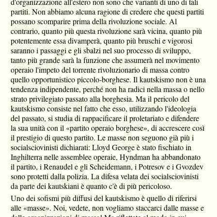
d'organizzazione all'estero non sono che varianti di uno di tali
partiti. Non abbiamo alcuna ragione di credere che questi partiti
possano scomparire prima della rivoluzione sociale. Al
contrario, quanto più questa rivoluzione sarà vicina, quanto più
potentemente essa divamperà, quanto più bruschi e vigorosi
saranno i passaggi e gli sbalzi nel suo processo di sviluppo,
tanto più grande sarà la funzione che assumerà nel movimento
operaio l'impeto del torrente rivoluzionario di massa contro
quello opportunistico piccolo-borghese. Il kautskismo non è una
tendenza indipendente, perché non ha radici nella massa o nello
strato privilegiato passato alla borghesia. Ma il pericolo del
kautskismo consiste nel fatto che esso, utilizzando l'ideologia
del passato, si studia di rappacificare il proletariato e difendere
la sua unità con il «partito operaio borghese», di accrescere così
il prestigio di questo partito. Le masse non seguono già più i
socialsciovinisti dichiarati: Lloyd George è stato fischiato in
Inghilterra nelle assemblee operaie, Hyndman ha abbandonato
il partito, i Renaudel e gli Scheidemann, i Potresov e i Gvozdev
sono protetti dalla polizia. La difesa velata dei socialsciovinisti
da parte dei kautskiani è quanto c'è di più pericoloso.
Uno dei sofismi più diffusi del kautskismo è quello di riferirsi
alle «masse». Noi, vedete, non vogliamo staccarci dalle masse e