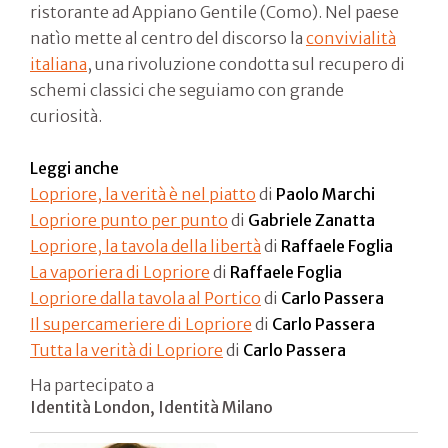
ristorante ad Appiano Gentile (Como). Nel paese
natìo mette al centro del discorso la
convivialità
italiana
, una rivoluzione condotta sul recupero di
schemi classici che seguiamo con grande
curiosità.
Leggi anche
Lopriore, la verità è nel piatto
di
Paolo Marchi
Lopriore punto per punto
di
Gabriele Zanatta
Lopriore, la tavola della libertà
di
Raffaele Foglia
La vaporiera di Lopriore
di
Raffaele Foglia
Lopriore dalla tavola al Portico
di
Carlo Passera
Il supercameriere di Lopriore
di
Carlo Passera
Tutta la verità di Lopriore
di
Carlo Passera
Ha partecipato a
Identità London, Identità Milano