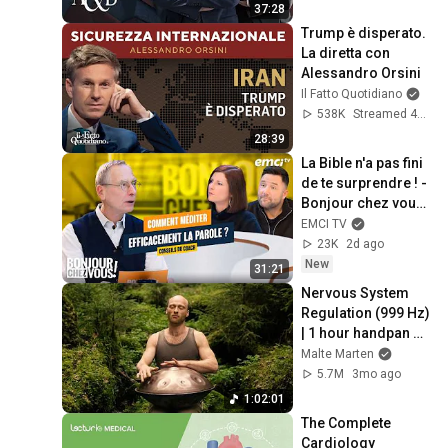
37:28
Trump è disperato. 
La diretta con 
Alessandro Orsini
Il Fatto Quotidiano
538K
Streamed 4mo ago
28:39
La Bible n'a pas fini 
de te surprendre ! - 
Bonjour chez vous ! 
- Philippe Bak
EMCI TV
23K
2d ago
New
31:21
Nervous System 
Regulation (999 Hz) 
| 1 hour handpan 
music | Malte 
Malte Marten
Marten
5.7M
3mo ago
1:02:01
The Complete 
Cardiology 