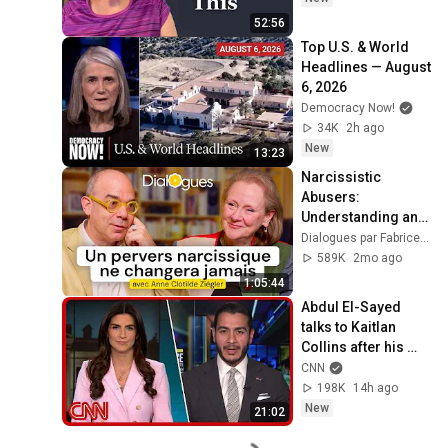
52:56
Top U.S. & World 
Headlines — August 
6, 2026
Democracy Now!
34K
2h ago
New
13:23
Narcissistic 
Abusers: 
Understanding and 
Protecting Yourself 
Dialogues par Fabrice Midal
- A Dialogue with 
589K
2mo ago
Anne-Clotilde 
1:05:44
Ziégler
Abdul El-Sayed 
talks to Kaitlan 
Collins after his 
Michigan primary 
CNN
win
198K
14h ago
New
21:02