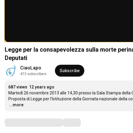
Legge per la consapevolezza sulla morte peri
Deputati
CiaoLapo
Subscribe
473 subscribers
687 views
12 years ago
Martedì 26 novembre 2013 alle 14,30 presso la Sala Stampa della C
…
...more
Comments