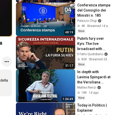
Conferenza stampa 
del Consiglio dei 
Ministri n. 185
Palazzo Chigi
4K
Streamed 1d ago
New
48:19
Putin's fury over 
a
Kyiv. The live 
broadcast with 
Alessandro Orsini
Il Fatto Quotidiano
82K
Streamed 2d ago
New
31:17
In-depth with 
Lavinia Spingardi at 
ella 
the Versiliana 
Festival
Matteo Renzi
18K
1d ago
New
1:04:49
Today in Politics | 
Explainer