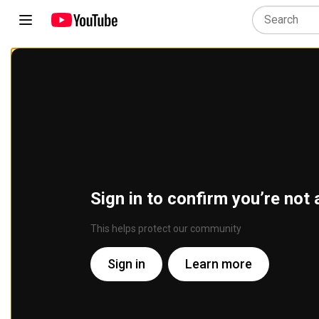
Sign in to confirm you’re not 
This helps protect our community
Sign in
Learn more