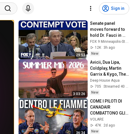
Sign in
Senate panel 
moves forward to 
hold Dr. Fauci in 
contempt
FOX 9 Minneapolis-St. Paul
12K
3h ago
New
29:53
Avicii, Dua Lipa, 
Coldplay, Martin 
Garrix & Kygo, The 
Chainsmokers 
Deep House Aqua
Style - SUMMER 
705
Streamed 40 min ago
DEEP HOUSE Mix
New
3:03:26
COME I PILOTI DI 
CANADAIR 
COMBATTONO GLI 
INCENDI!
VOLARE
47K
2d ago
New
36:34