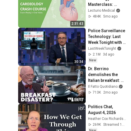
Masterclass: 
Exam-Ready in One 
Lecturio Medical
Video
484K
5mo ago
2:31:43
Police Surveillance 
Technology: Last 
Week Tonight with 
John Oliver (HBO)
LastWeekTonight
2.1M
3d ago
New
30:34
Dr. Berrino 
demolishes the 
Italian breakfast: 
“It’s ruining your 
Il Fatto Quotidiano
and 
health”
713K
2mo ago
16:57
Politics Chat, 
August 4, 2026
Heather Cox Richardson
269K
Streamed 1d ago
New