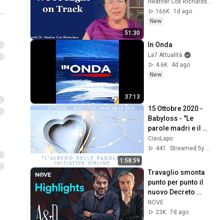
Heather Cox Richardson
166K
1d ago
New
51:30
In Onda
La7 Attualità
4.6K
4d ago
New
37:13
15 Ottobre 2020 - 
Babyloss - "Le 
parole madri e il 
lutto perinatale"
CiaoLapo
441
Streamed 5y ago
1:58:59
Travaglio smonta 
punto per punto il 
nuovo Decreto 
Sicurezza | Accordi 
NOVE
e Disaccordi
23K
7d ago