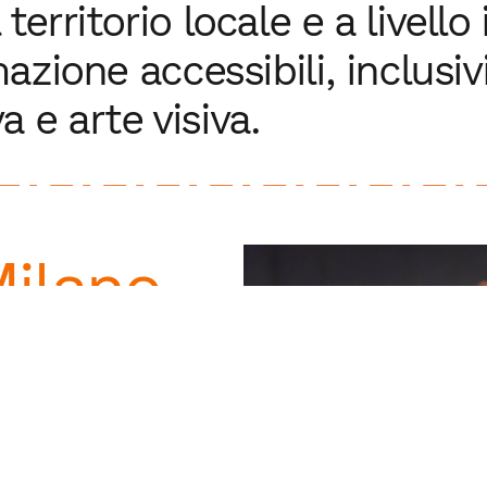
territorio locale e a livell
mazione accessibili, inclusiv
 e arte visiva.
Milano
val.
i, laboratori ed
embre nei quartieri
o.