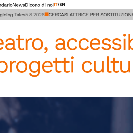
ndario
News
Dicono di noi
IT
/
EN
g Tales
5.8.2026
CERCASI ATTRICE PER SOSTITUZIONE R
tro, accessibi
rogetti cultur