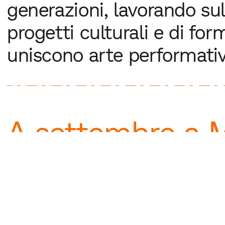
generazioni, lavorando sul 
progetti culturali e di for
uniscono arte performativa
A settembre a 
torna slash/festi
Dieci giorni di teatro, danza, incontr
eventi accessibili. Dal 18 al 27 sett
di Baggio, San Siro e Quarto Cagnin