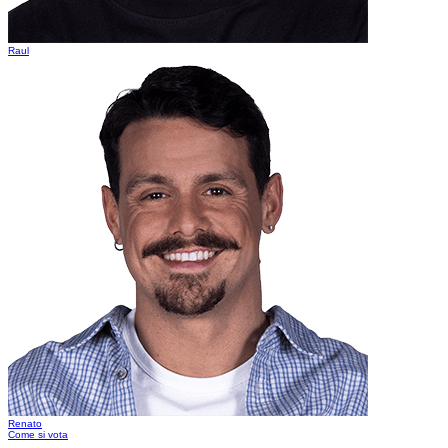
Raul
Renato
Come si vota