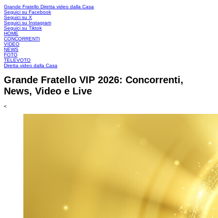
Grande Fratello
Diretta video dalla Casa
Seguici su Facebook
Seguici su X
Seguici su Instagram
Seguici su Tiktok
HOME
CONCORRENTI
VIDEO
NEWS
FOTO
TELEVOTO
Diretta video dalla Casa
Grande Fratello VIP 2026: Concorrenti,
News, Video e Live
<