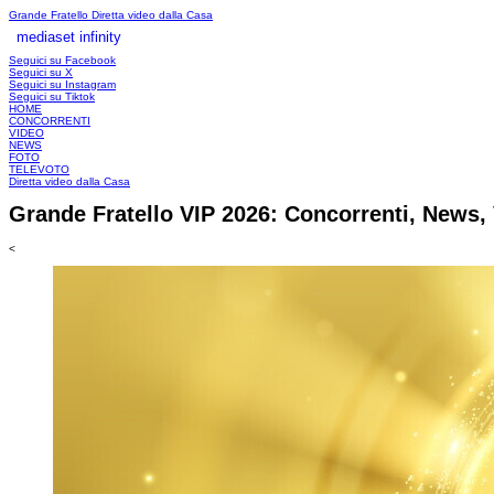
Grande Fratello
Diretta video dalla Casa
mediaset infinity
LOGIN
Seguici su Facebook
Seguici su X
Seguici su Instagram
Seguici su Tiktok
HOME
CONCORRENTI
VIDEO
NEWS
FOTO
TELEVOTO
Diretta video dalla Casa
Grande Fratello VIP 2026: Concorrenti, News, 
<