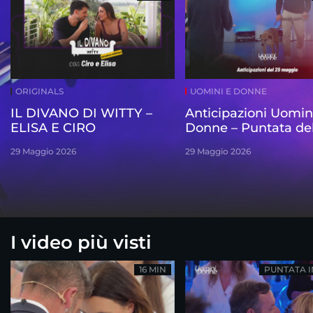
ORIGINALS
UOMINI E DONNE
IL DIVANO DI WITTY –
Anticipazioni Uomin
ELISA E CIRO
Donne – Puntata de
maggio
29 Maggio 2026
29 Maggio 2026
I video più visti
16 MIN
PUNTATA 