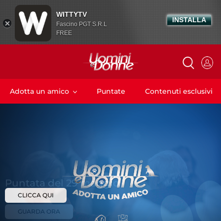
WITTYTV
INSTALLA
Fascino PGT S.R.L
FREE
Adotta un amico
Puntate
Contenuti esclusivi
CLICCA QUI