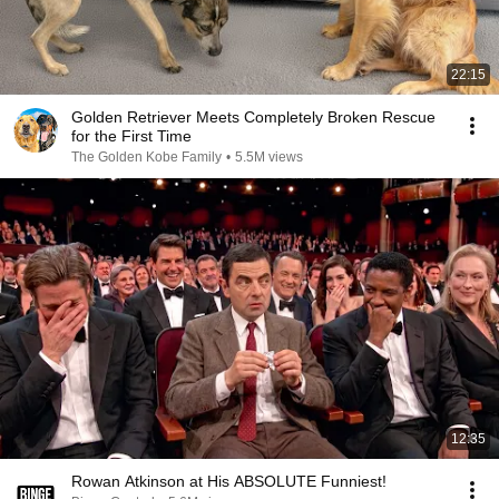
22:15
Golden Retriever Meets Completely Broken Rescue
for the First Time
The Golden Kobe Family
•
5.5M views
12:35
Rowan Atkinson at His ABSOLUTE Funniest!