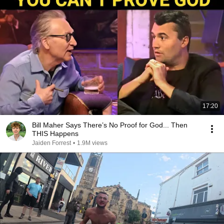
17:20
Bill Maher Says There’s No Proof for God... Then
THIS Happens
Jaiden Forrest
•
1.9M views