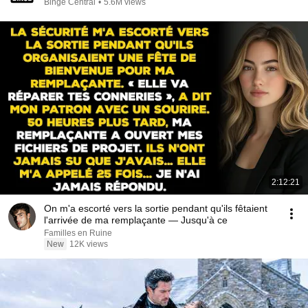
Binge Central
•
5.6M views
2:12:21
On m'a escorté vers la sortie pendant qu'ils fêtaient
l'arrivée de ma remplaçante — Jusqu'à ce
Familles en Ruine
New
12K views