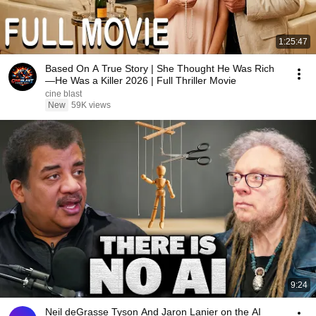
1:25:47
Based On A True Story | She Thought He Was Rich
—He Was a Killer 2026 | Full Thriller Movie
cine blast
New
59K views
9:24
Neil deGrasse Tyson And Jaron Lanier on the AI