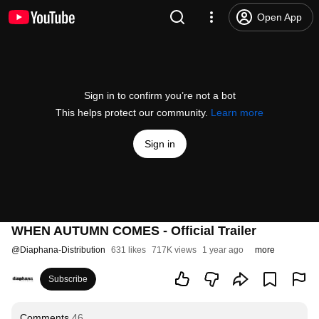
Open App
Sign in to confirm you’re not a bot
This helps protect our community.
Learn more
Sign in
WHEN AUTUMN COMES - Official Trailer
@
Diaphana-Distribution
631 likes
717K views
1 year ago
more
Subscribe
Comments
46