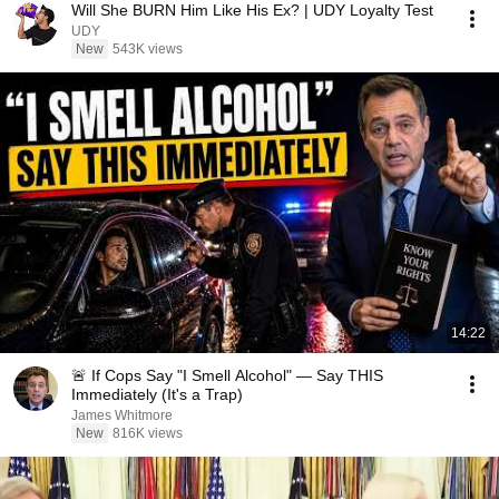
Will She BURN Him Like His Ex? | UDY Loyalty Test
UDY
New
543K views
14:22
🚨 If Cops Say "I Smell Alcohol" — Say THIS
Immediately (It's a Trap)
James Whitmore
New
816K views