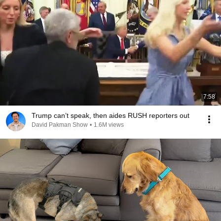
7:58
Trump can’t speak, then aides RUSH reporters out
David Pakman Show
•
1.6M views