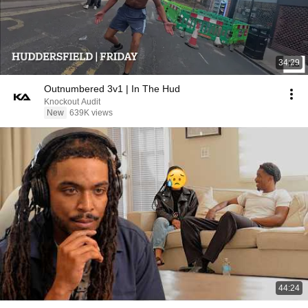
34:29
Outnumbered 3v1 | In The Hud
Knockout Audit
New
639K views
44:24