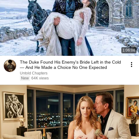
1:06:08
The Duke Found His Enemy's Bride Left in the Cold
— And He Made a Choice No One Expected
Untold Chapters
New
64K views