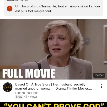
Un film profond d'humanité, tout en simplicité où l'amour 
est plus fort malgré tout.

Que ça fait du bien par les temps qui courent.

Un scénario solide, une excellente distribution, un jeu 
d'acteurs formidable, des lieux splendides.

Pas pour ceux qui préfèrent les films d'actions où ça tire 
et explose à gogo.

Un film comme on sait très bien  les faire en France.
1:26:26
Based On A True Story | Her husband secretly
married another woman! | Drama Thriller Movies
2026
Hidden Plot Films
New
43K views