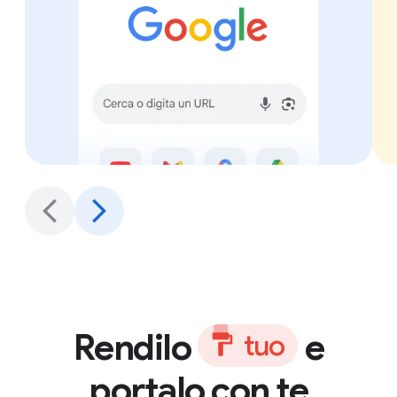
Rendilo
e
t
u
o
portalo con te