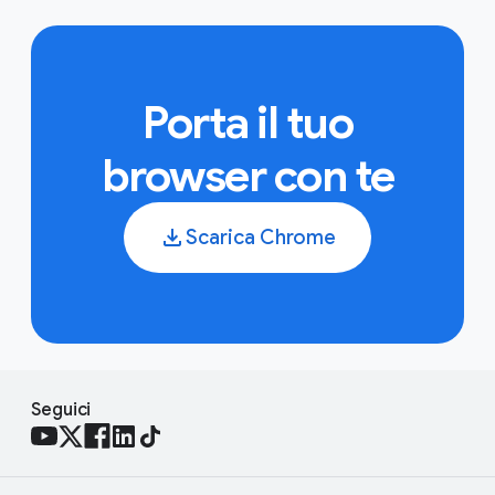
computer. Se non chiudi il browser da un po' di tempo,
potresti vedere un aggiornamento in attesa.
Scopri di
più sugli aggiornamenti di Chrome
.
Porta il tuo
browser con te
Scarica Chrome
Seguici