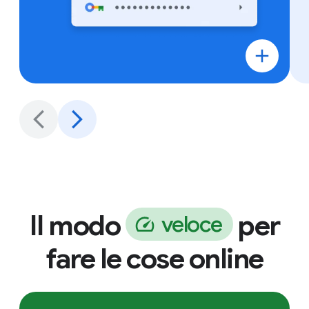
Il modo
per
v
e
l
o
c
e
fare le cose online