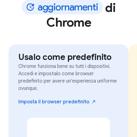
di
a
g
g
i
o
r
n
a
m
e
n
t
i
Chrome
Usalo come predefinito
Chrome funziona bene su tutti i dispositivi.
Accedi e impostalo come browser
predefinito per avere un'esperienza uniforme
ovunque.
Imposta il browser
predefinito