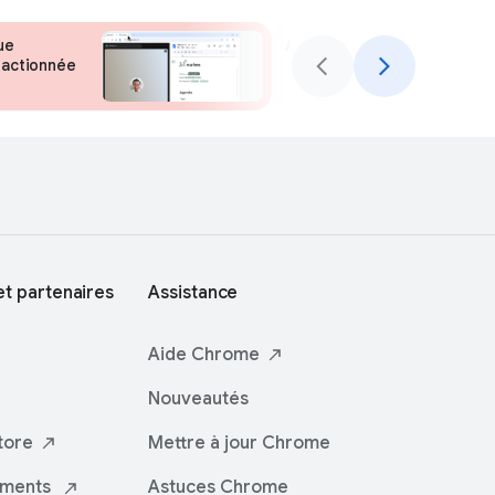
ue
Autres fonctionnalités à dé
ractionnée
t partenaires
Assistance
Aide
Chrome
Nouveautés
tore
Mettre à jour Chrome
iments
Astuces Chrome