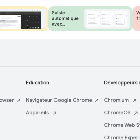
Saisie
V
automatique
f
avec
Google Wallet
Éducation
Développeurs e
owser
Navigateur
Google Chrome
Chromium
Appareils
ChromeOS
Chrome Web
S
Chrome Exper