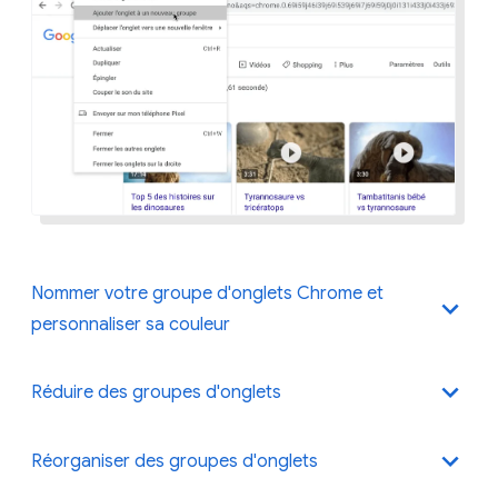
Nommer votre groupe d'onglets Chrome et
personnaliser sa couleur
Réduire des groupes d'onglets
Lorsque vous créez un groupe, les onglets de ce
groupe ont tous la même couleur. Vous pouvez
Réorganiser des groupes d'onglets
attribuer différentes couleurs à différents groupes
Un simple clic suffit pour réduire un groupe d'onglets