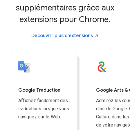
ZOOM ARRIÈRE :
supplémentaires grâce aux
Windows, ChromeOS & Linux:
Ctrl and -
extensions pour Chrome.
Mac:
Command and -
Découvrir plus
d'extensions
ZOOM PAR DÉFAUT :
Windows, ChromeOS & Linux:
Ctrl and 0
Mac:
Command and 0
Google Traduction
Google Arts & 
Affichez facilement des
Admirez les œu
traductions lorsque vous
d'art de Google 
naviguez sur le Web.
Culture dans les
de votre navigat