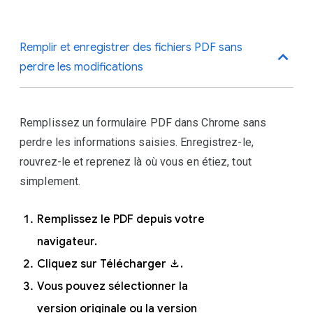
Connectez-vous à Chrome
Remplir et enregistrer des fichiers PDF sans
avec votre compte Google.
perdre les modifications
En haut à droite, cliquez sur
Plus
.
Remplissez un formulaire PDF dans Chrome sans
Cliquez sur
Paramètres
.
perdre les informations saisies. Enregistrez-le,
Sous "Google et vous," cliquez
rouvrez-le et reprenez là où vous en étiez, tout
sur
Services
simplement.
Google/Synchronisation
.
Remplissez le PDF depuis votre
navigateur.
Cliquez sur Télécharger
.
Vous pouvez sélectionner la
version originale ou la version