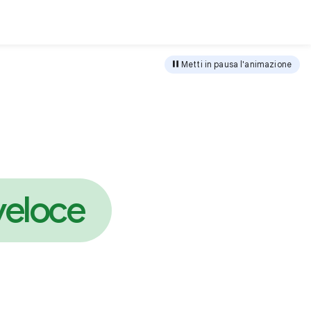
ca
Metti in pausa l'animazione
c
u
r
e
z
z
a