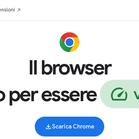
eloce
Sicuro
Tuo
Da Google
Scari
ensioni
Il browser
i
s
 per essere
Scarica Chrome