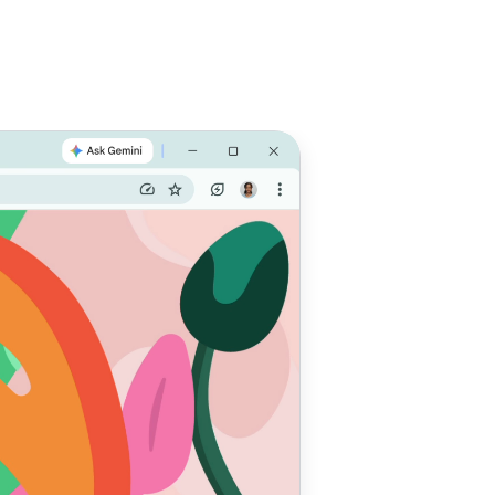
zza la
fare le
co e