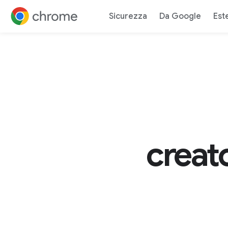
V
Sicurezza
Da Google
Est
Vai ai contenuti
creato