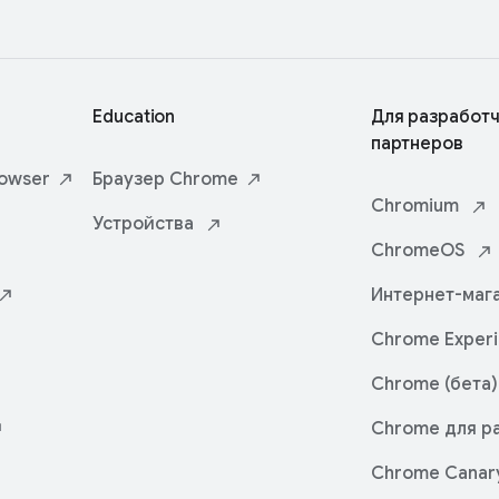
Education
Для разработч
партнеров
owser
Браузер
Chrome
Chromium
Устройства
ChromeOS
Интернет-маг
Chrome
Exper
Chrome (бета)
Chrome для р
Chrome Canar